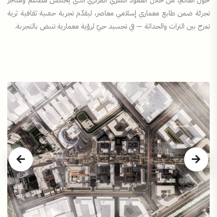
حول العالم، من خلال العمود الفقري المركزي الذي يحتضن مطاعم ومتاجر
تجزئة ضمن طابع معماري إسلامي معاصر، ليقدّم تجربة حسّية ثقافية ثرية
تمزج بين التراث والحداثة — في تجسيد حيّ لرؤية معمارية تنبض بالتجربة.